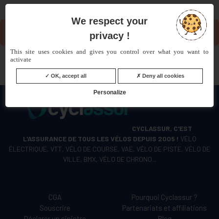
We respect your
RETROUVER MES INFORMATIONS
privacy !
This site uses cookies and gives you control over what you want to
activate
OK, accept all
Deny all cookies
Personalize
CYCLASSUR, C'EST
L'ASSURANCE DE TOUS LES VÉLOS DEPUIS 2005 !
VÉLO
ÉLECTRIQUE, VTT, VÉLO DE COURSE, VAE, VÉLO DE PISTE, VÉLO DE
VILLE, BMX, VÉLO DE CHRONO...
CGA
Pourquoi Cyclassur ?
Souscrire
Partenariats et affiliations
Déclarer un sinistre
Blog